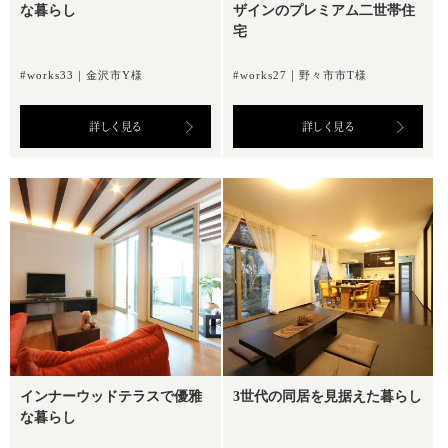
な暮らし
ザインのプレミアム二世帯住
宅
#works33｜金沢市Y様
#works27｜野々市市T様
詳しく見る
詳しく見る
インナーウッドテラスで優雅
3世代の同居を見据えた暮らし
な暮らし