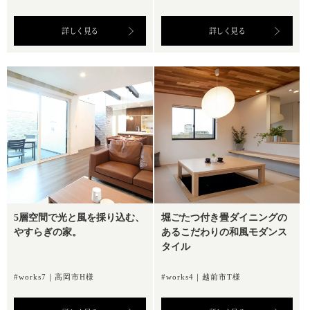
詳しく見る
詳しく見る
5層空間で光と風を採り込む、
堀ごたつ付き畳ダイニングの
やすらぎの家。
あるこだわりの和風モダンス
タイル
#works7｜高岡市H様
#works4｜越前市T様