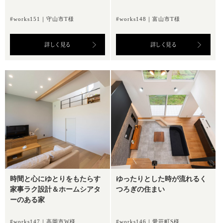
#works151｜守山市T様
#works148｜富山市T様
詳しく見る
詳しく見る
時間と心にゆとりをもたらす
ゆったりとした時が流れるく
家事ラク設計＆ホームシアタ
つろぎの住まい
ーのある家
#works147｜高岡市W様
#works146｜愛荘町S様