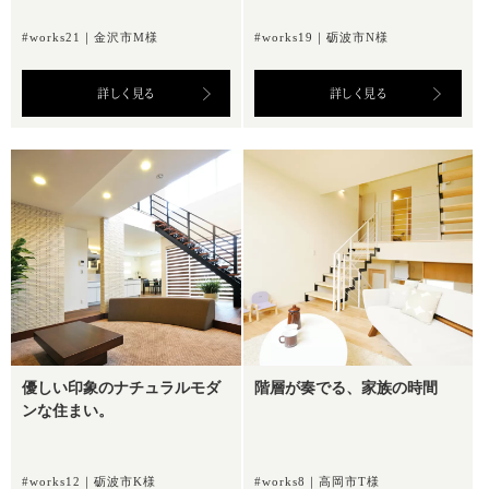
#works21｜金沢市M様
#works19｜砺波市N様
詳しく見る
詳しく見る
優しい印象のナチュラルモダ
階層が奏でる、家族の時間
ンな住まい。
#works12｜砺波市K様
#works8｜高岡市T様