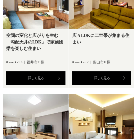
空間の変化と広がりを生む
広々LDKに二世帯が集まる住
「勾配天井のLDK」で家族団
まい
欒を楽しむ住まい
#works98｜福井市O様
#works97｜富山市H様
詳しく見る
詳しく見る