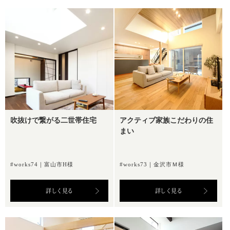
吹抜けで繋がる二世帯住宅
アクティブ家族こだわりの住
まい
#works74｜富山市H様
#works73｜金沢市Ｍ様
詳しく見る
詳しく見る