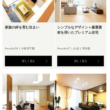
家族の絆を育む住まい
シンプルなデザイン＋厳選素
材を用いたプレミアム住宅
#works50｜小松市T様
#works47｜かほく市K様
詳しく見る
詳しく見る