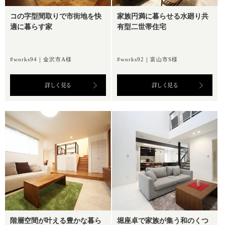
コの字型間取りで市街地を快
家族円満に暮らせる水廻り共
適に暮らす家
有型二世帯住宅
#works94｜金沢市A様
#works92｜富山市S様
詳しく見る
詳しく見る
階層空間が叶える豊かな暮ら
堀座卓で家族が集う和のくつ