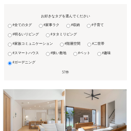
お好きなタグを選んでください
#全てのタグ
#家事ラク
#収納
#子育て
#明るいリビング
#タタミリビング
#家族コミュニケーション
#階層空間
#二世帯
#スマートハウス
#狭い敷地
#ペット
#趣味
#ガーデニング
57件