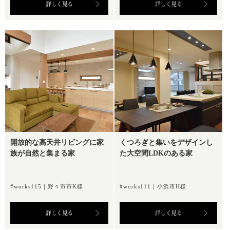
詳しく見る
詳しく見る
開放的な高天井リビングに家
くつろぎと集いをデザインし
族が自然と集まる家
た大空間LDKのある家
#works115｜野々市市K様
#works111｜小浜市H様
詳しく見る
詳しく見る