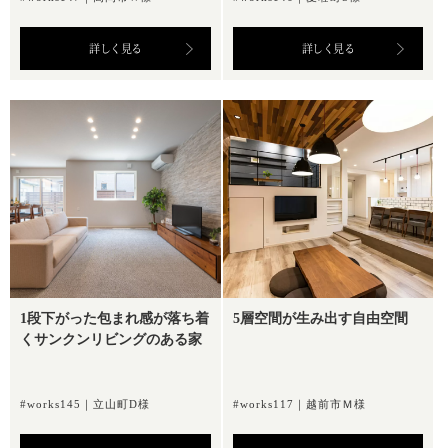
詳しく見る
詳しく見る
1段下がった包まれ感が落ち着
5層空間が生み出す自由空間
くサンクンリビングのある家
#works145｜立山町D様
#works117｜越前市Ｍ様