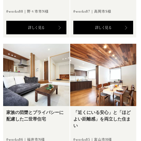
#works88｜野々市市N様
#works87｜高岡市S様
詳しく見る
詳しく見る
家族の団欒とプライバシーに
「近くにいる安心」と「ほど
配慮した二世帯住宅
よい距離感」を両立した住ま
い
#works86｜福井市N様
#works85｜富山市H様