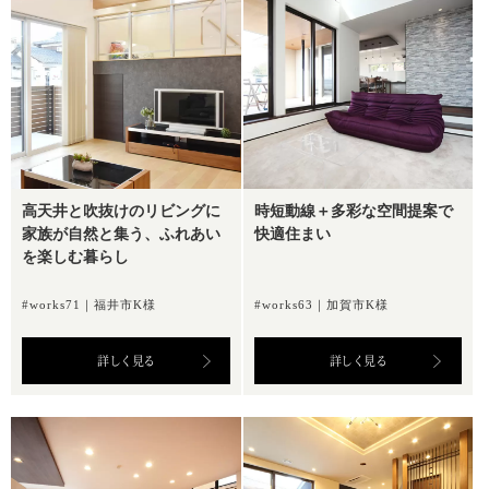
高天井と吹抜けのリビングに
時短動線＋多彩な空間提案で
家族が自然と集う、ふれあい
快適住まい
を楽しむ暮らし
#works71｜福井市K様
#works63｜加賀市K様
詳しく見る
詳しく見る