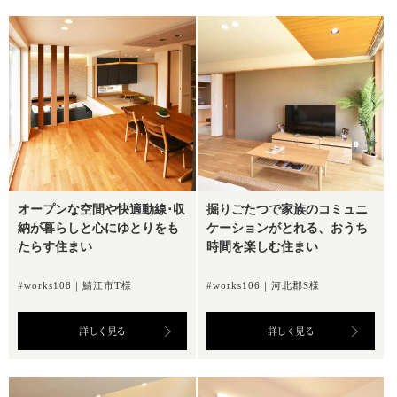
オープンな空間や快適動線･収
掘りごたつで家族のコミュニ
納が暮らしと心にゆとりをも
ケーションがとれる、おうち
たらす住まい
時間を楽しむ住まい
#works108｜鯖江市T様
#works106｜河北郡S様
詳しく見る
詳しく見る