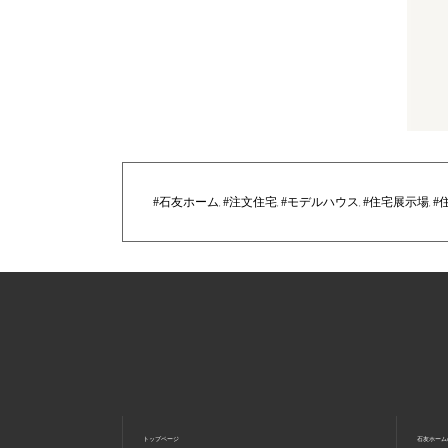
#石友ホーム
#注文住宅
#モデルハウス
#住宅展示場
#
,
,
,
,
トップページ
石友ホーム