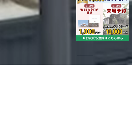
令和6年能登半島地震により被害を受けられた皆様にお見舞いを申し上げます。
皆様の安全と被災地の復興を心よりお祈りいたします。
イベント予約
モデルハウス予約
土地情報
オーナー様でお住まいに関してお困りごと等ある方はこちら→
WELL BEING LIFE DESIGN.
一生涯を、こころゆたかに暮らす。
これが石友ホームの掲げるミッション。
単なる空間デザインを超えた、
心地良い時間が響きあう暮らしのご提案─。
そのために必要な、最高レベルの性能と保証。