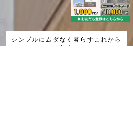
シンプルにムダなく暮らすこれから
の住まい
イベント予約
モデルハウス予約
土地情報
街並みに馴染むシンプル和モダンの外観。
延床面積34坪、ややコンパクトなスケールの中に、暮らしや
すさのアイデアを盛り込んだ単世帯住宅です。
LDKは空間に広がりが感じられるよう、スキップエリアやテ
ラス、畳コーナーと一体とし家族団らんはもちろん、みんな
が同じ空間にいながらも各々が好きな場所で過ごせる空間づ
くりをしました。