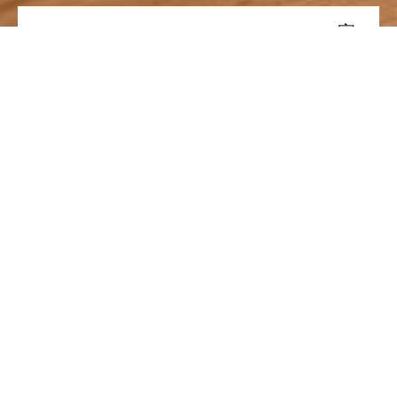
WELL BEING LIFE DESIGNの家
イベント予約
モデルハウス予約
土地情報
「未来を見据えた、持続可能なゆたかな暮らしがかなう家づ
くり」をコンセプトに、木材をメインとした「木造化・木質
化」を追求。
住む人が自分らしく、一生涯暮らせる住まいのご提案です。
外観も内観も木材を活かした自然の風合いのデザインを採
用。
自然素材の風合いが温もりの感じられる空間となります。
また、家族が集い、暮らしの中心の場所となるリビングは、
1・2階の大開口の窓からたっぷり日の光が射込み、明るく開
放的な空間でくつろぎの時間をお過ごしいただけます。