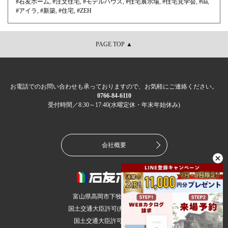
#石友ホーム
,
#注文住宅
,
#モデルハウス
,
#住宅展示場
,
#住宅見学会
,
#ila
,
#アイラ
,
#新築
,
#住宅
,
#ZEH
PAGE TOP ▲
お電話でのお問い合わせも承っておりますので、お気軽にご連絡ください。
0766-84-6110
受付時間／8:30～17:40(水曜定休・年末年始休み)
会社概要
富山県高岡市下牧野36-2(本社)
国土交通大臣許可(般-5)第17754号
国土交通大臣許可(6)第5694号