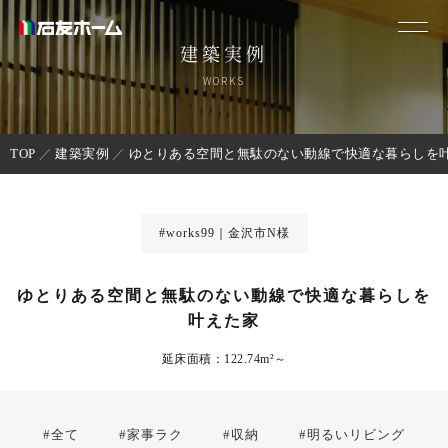
建築実例
WORKS
TOP
建築実例
ゆとりある空間と無駄のない動線で快適な暮らしを
#works99｜金沢市N様
ゆとりある空間と無駄のない動線で快適な暮らしを
叶えた家
延床面積：122.74m²～
#全て
#家事ラク
#収納
#明るいリビング