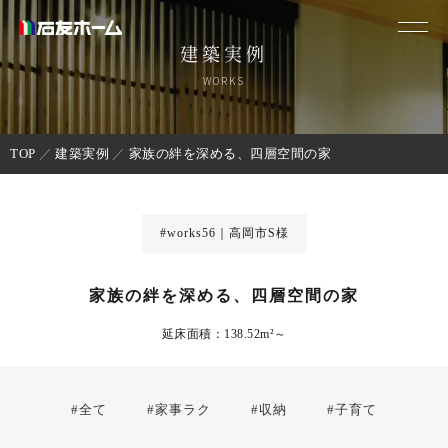
建築実例
WORKS
TOP
建築実例
家族の絆を深める、四層空間の家
#works56｜高岡市S様
家族の絆を深める、四層空間の家
延床面積：138.52m²～
#全て
#家事ラク
#収納
#子育て