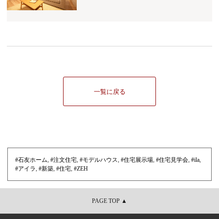
一覧に戻る
#石友ホーム
,
#注文住宅
,
#モデルハウス
,
#住宅展示場
,
#住宅見学会
,
#ila
,
#アイラ
,
#新築
,
#住宅
,
#ZEH
PAGE TOP ▲