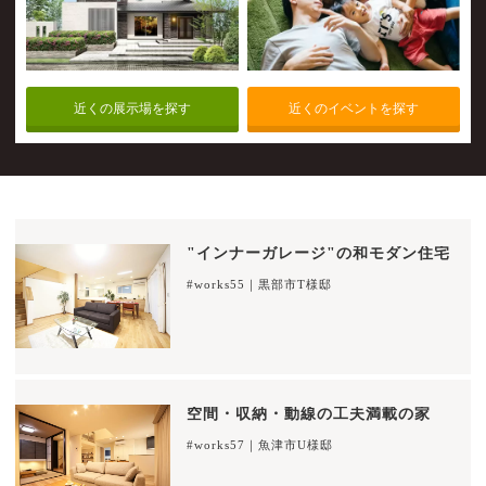
近くの展示場を探す
近くのイベントを探す
"インナーガレージ"の和モダン住宅
#works55｜黒部市T様邸
空間・収納・動線の工夫満載の家
#works57｜魚津市U様邸