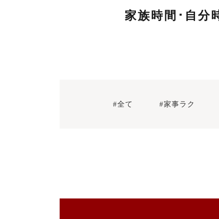
家族時間･自分
#全て
#家事ラク