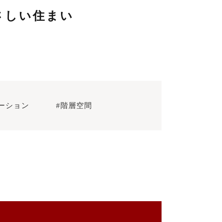
さしい住まい
ーション
#階層空間