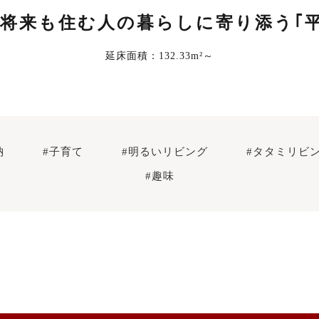
将来も住む人の暮らしに寄り添う｢平
延床面積：132.33m²～
納
#子育て
#明るいリビング
#タタミリビ
#趣味