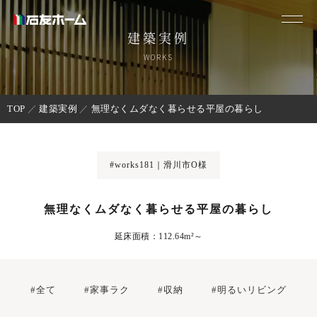
建築実例
WORKS
TOP
建築実例
無理なくムダなく暮らせる平屋の暮らし
#works181｜滑川市O様
無理なくムダなく暮らせる平屋の暮らし
延床面積：112.64m²～
#全て
#家事ラク
#収納
#明るいリビング