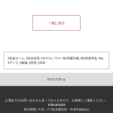
一覧に戻る
#石友ホーム
,
#注文住宅
,
#モデルハウス
,
#住宅展示場
,
#住宅見学会
,
#ila
,
#アイラ
,
#新築
,
#住宅
,
#ZEH
PAGE TOP ▲
お電話でのお問い合わせも承っておりますので、お気軽にご連絡ください。
0766-84-6110
受付時間／8:30～17:40(水曜定休・年末年始休み)