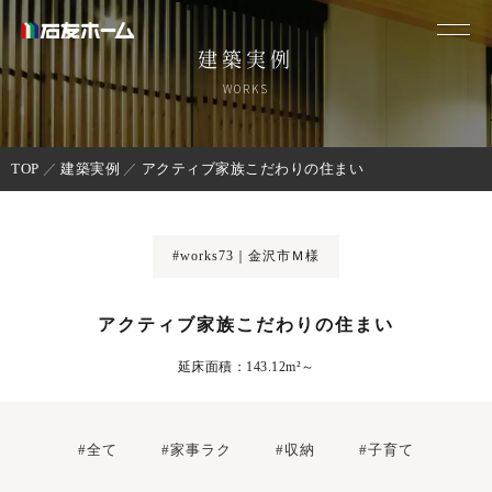
建築実例
WORKS
TOP
建築実例
アクティブ家族こだわりの住まい
#works73｜金沢市Ｍ様
アクティブ家族こだわりの住まい
延床面積：143.12m²～
#全て
#家事ラク
#収納
#子育て