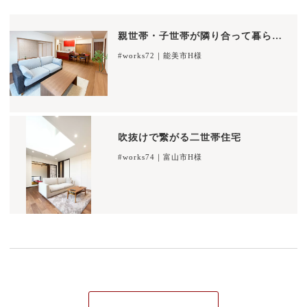
親世帯・子世帯が隣り合って暮らす二世帯住宅
#works72｜能美市H様
吹抜けで繋がる二世帯住宅
#works74｜富山市H様