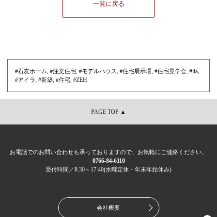
一覧に戻る
#石友ホーム
,
#注文住宅
,
#モデルハウス
,
#住宅展示場
,
#住宅見学会
,
#ila
,
#アイラ
,
#新築
,
#住宅
,
#ZEH
PAGE TOP ▲
お電話でのお問い合わせも承っておりますので、お気軽にご連絡ください。
0766-84-6110
受付時間／8:30～17:40(水曜定休・年末年始休み)
会社概要