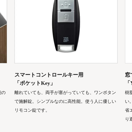
スマートコントロールキー用
窓
「ポケットKey」
「Y
能の
離れていても、両手が塞がっていても、ワンボタン
樹
で施解錠。シンプルなのに高性能。使う人に優しい
い
リモコン錠です。
省
り