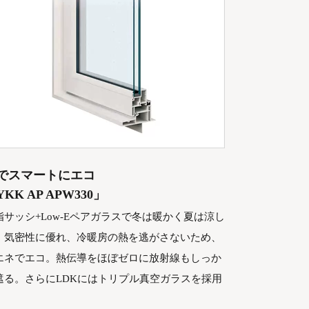
でスマートにエコ
KK AP APW330」
脂サッシ+Low-Eペアガラスで冬は暖かく夏は涼し
。気密性に優れ、冷暖房の熱を逃がさないため、
エネでエコ。熱伝導をほぼゼロに放射線もしっか
遮る。さらにLDKにはトリプル真空ガラスを採用