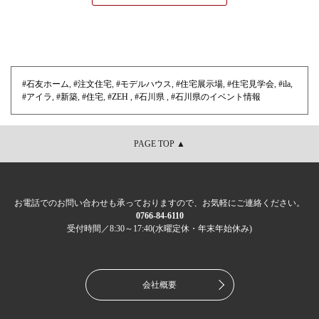
#石友ホーム
,
#注文住宅
,
#モデルハウス
,
#住宅展示場
,
#住宅見学会
,
#ila
,
#アイラ
,
#新築
,
#住宅
,
#ZEH
,
#石川県
,
#石川県のイベント情報
PAGE TOP ▲
お電話でのお問い合わせも承っておりますので、お気軽にご連絡ください。
0766-84-6110
受付時間／8:30～17:40(水曜定休・年末年始休み)
会社概要