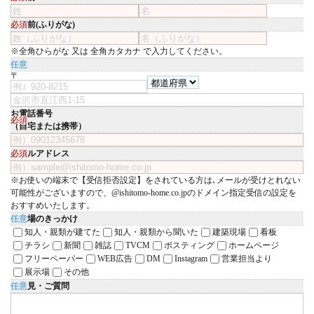
お名前(ふりがな)
必須
※全角ひらがな 又は 全角カタカナ で入力してください。
住所
任意
〒
お電話番号
必須
（自宅または携帯）
メールアドレス
必須
※お使いの端末で【受信拒否設定】をされている方は､メールが受けとれない
可能性がございますので、@ishitomo-home.co.jpのドメイン指定受信の設定を
おすすめいたします。
ご来場のきっかけ
任意
知人・親類が建てた
知人・親類から聞いた
建築現場
看板
チラシ
新聞
雑誌
TVCM
ポスティング
ホームページ
フリーペーパー
WEB広告
DM
Instagram
営業担当より
展示場
その他
ご意見・ご質問
任意