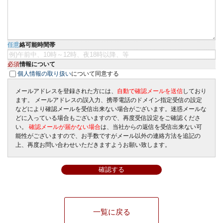
ご連絡可能時間帯
任意
個人情報について
必須
個人情報の取り扱い
について同意する
メールアドレスを登録された方には、
自動で確認メールを送信
しており
ます。 メールアドレスの誤入力、携帯電話のドメイン指定受信の設定
などにより確認メールを受信出来ない場合がございます。迷惑メールな
どに入っている場合もございますので、再度受信設定をご確認くださ
い。
確認メールが届かない場合
は、当社からの返信を受信出来ない可
能性がございますので、お手数ですがメール以外の連絡方法を追記の
上、再度お問い合わせいただきますようお願い致します。
確認する
一覧に戻る