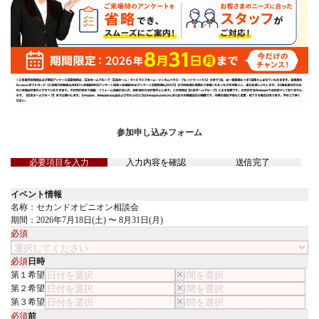
参加申し込みフォーム
必要項目を入力
入力内容を確認
送信完了
イベント情報
名称：セカンドオピニオン相談会
期間：2026年7月18日(土) 〜 8月31日(月)
会場
必須
希望日時
必須
✕
第１希望
✕
第２希望
✕
第３希望
お名前
必須