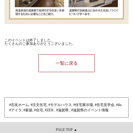
このイベントは終了しました。
たくさんのご参加ありがとうございました。
一覧に戻る
#石友ホーム
,
#注文住宅
,
#モデルハウス
,
#住宅展示場
,
#住宅見学会
,
#ila
,
#アイラ
,
#新築
,
#住宅
,
#ZEH
,
#滋賀県
,
#滋賀県のイベント情報
PAGE TOP ▲