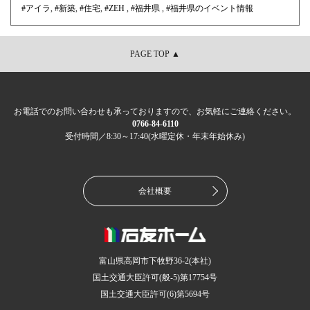
#アイラ
,
#新築
,
#住宅
,
#ZEH
,
#福井県
,
#福井県のイベント情報
PAGE TOP ▲
お電話でのお問い合わせも承っておりますので、お気軽にご連絡ください。
0766-84-6110
受付時間／8:30～17:40(水曜定休・年末年始休み)
会社概要
富山県高岡市下牧野36-2(本社)
国土交通大臣許可(般-5)第17754号
国土交通大臣許可(6)第5694号