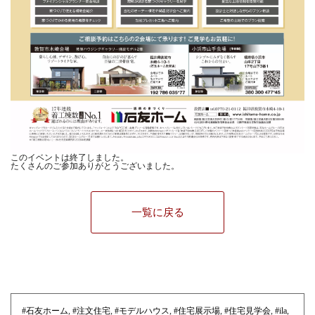
このイベントは終了しました。
たくさんのご参加ありがとうございました。
一覧に戻る
#石友ホーム
,
#注文住宅
,
#モデルハウス
,
#住宅展示場
,
#住宅見学会
,
#ila
,