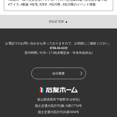
#アイラ
,
#新築
,
#住宅
,
#ZEH
,
#石川県
,
#石川県のイベント情報
PAGE TOP ▲
お電話でのお問い合わせも承っておりますので、お気軽にご連絡ください。
0766-84-6110
受付時間／8:30～17:40(水曜定休・年末年始休み)
会社概要
富山県高岡市下牧野36-2(本社)
国土交通大臣許可(般-5)第17754号
国土交通大臣許可(6)第5694号