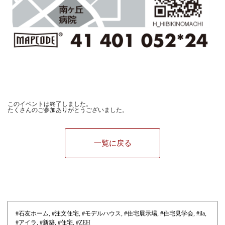
このイベントは終了しました。
たくさんのご参加ありがとうございました。
一覧に戻る
#石友ホーム
,
#注文住宅
,
#モデルハウス
,
#住宅展示場
,
#住宅見学会
,
#ila
,
#アイラ
,
#新築
,
#住宅
,
#ZEH