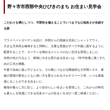
野々市市西部中央ひびきのまち お住まい見学会
こだわりを満たしつつ、可変性を備えることでいつまでも心地良さが永続す
る家
プライベートガーデンを設け、外部からの視線を完全にシャットアウト。
大きな天井高を確保すると同時に、主要な窓面がすべて中庭に面するように
配置することで、カーテンを閉めるストレスのない生活を実現しました。
自然の光が入るよう、南側に大きな窓のある住まいは、1年中快適に過ごすた
めの工夫が満載。
中庭で自由に遊ぶ子どもたち、その奥につながる開放的な大空間ＬＤＫ、家
族の環境の変化とともに使い方を変えられるマルチスペース等、いつも家族
感じることができる住まいに。
敷地や暮らし方に応じ、より自分らしい住まいを実現した、これからの時代
も暮らしを快適にできる石友ホームの住まいをぜひ一度ご体感ください。