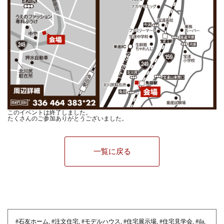
このイベントは終了しました。
たくさんのご参加ありがとうございました。
一覧に戻る
#石友ホーム
,
#注文住宅
,
#モデルハウス
,
#住宅展示場
,
#住宅見学会
,
#ila
,