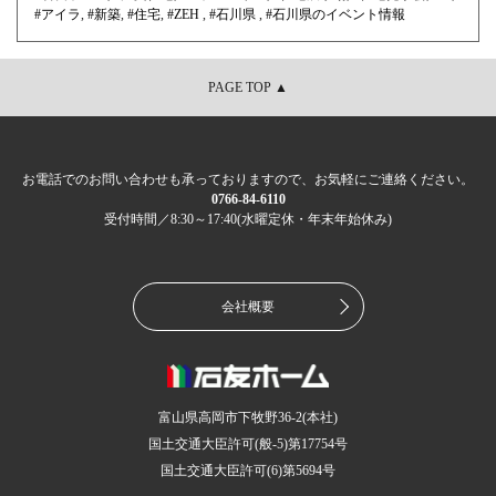
#アイラ
,
#新築
,
#住宅
,
#ZEH
,
#石川県
,
#石川県のイベント情報
PAGE TOP ▲
お電話でのお問い合わせも承っておりますので、お気軽にご連絡ください。
0766-84-6110
受付時間／8:30～17:40(水曜定休・年末年始休み)
会社概要
富山県高岡市下牧野36-2(本社)
国土交通大臣許可(般-5)第17754号
国土交通大臣許可(6)第5694号