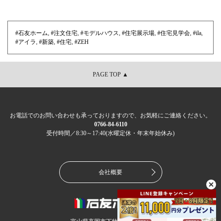
#石友ホーム
,
#注文住宅
,
#モデルハウス
,
#住宅展示場
,
#住宅見学会
,
#ila
,
#アイラ
,
#新築
,
#住宅
,
#ZEH
PAGE TOP ▲
お電話でのお問い合わせも承っておりますので、お気軽にご連絡ください。
0766-84-6110
受付時間／8:30～17:40(水曜定休・年末年始休み)
会社概要