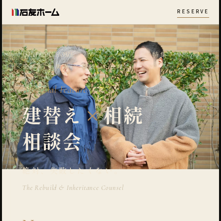
RESERVE
ISHITOMO HOME
特集 ─ No.01
空き家 ・ 実家 ・ 相続した土地に
A Special Feature
建替え
×
相続
相談会
絶対、失敗したくない。
The Rebuild & Inheritance Counsel