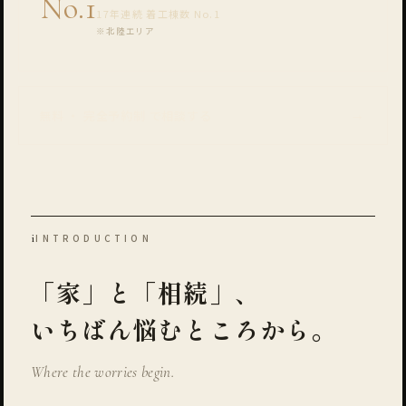
No.1
17年連続 着工棟数 No.1
※北陸エリア
→
無料 ・ 完全予約制 で相談する
i
INTRODUCTION
「家」と「相続」、
いちばん悩むところから。
Where the worries begin.