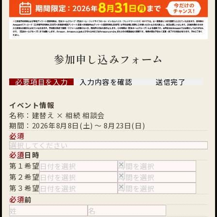
参加申し込みフォーム
必要項目を入力
入力内容を確認
送信完了
イベント情報
名称：建替え × 相続 相談会
期間：2026年8月8日(土) 〜 8月23日(日)
必須
会場
必須
希望日時
✕
第１希望
✕
第２希望
✕
第３希望
必須
お名前