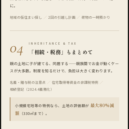
に。
地域の仮住まい探し
2回の引越し計画
荷物の一時預かり
04
INHERITANCE & TAX
「相続・税務」もまとめて
親の土地に子が建てる、同居する——親族間でお金が動くケー
スが大多数。制度を知るだけで、負担は大きく変わります。
名義・贈与税の注意点
住宅取得等資金の非課税特例
相続登記（2024.4義務化）
最大80%減
小規模宅地等の特例なら、土地の評価額が
額
（330㎡まで）。