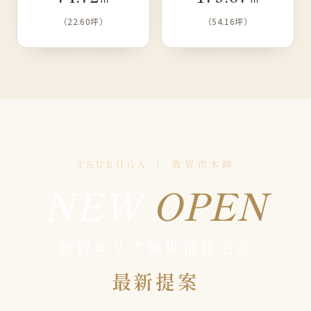
（22.60坪）
（54.16坪）
TSURUGA ｜ 敦賀市木崎
NEW
OPEN
敦賀エリア単世帯住宅の
最新提案