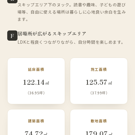
スキップエリア下のヌック。読書や趣味、子どもの遊び
場等、自由に使える場所は暮らしに心地良い余白を生み
ます。
居場所が広がるスキップエリア
F
LDKと程良くつながりながら、自分時間を楽しめます。
延床面積
施工面積
122.14
125.57
㎡
㎡
（36.95坪）
（37.99坪）
建築面積
敷地面積
74.72
179.07
㎡
㎡