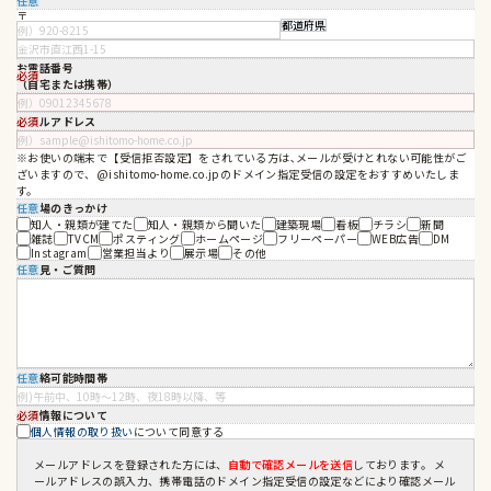
任意
住所
〒
お電話番号
必須
（自宅または携帯）
必須
メールアドレス
※お使いの端末で【受信拒否設定】をされている方は､メールが受けとれない可能性がご
ざいますので、@ishitomo-home.co.jpのドメイン指定受信の設定をおすすめいたしま
す。
任意
ご来場のきっかけ
知人・親類が建てた
知人・親類から聞いた
建築現場
看板
チラシ
新聞
雑誌
TVCM
ポスティング
ホームページ
フリーペーパー
WEB広告
DM
Instagram
営業担当より
展示場
その他
任意
ご意見・ご質問
任意
ご連絡可能時間帯
必須
個人情報について
個人情報の取り扱い
について同意する
メールアドレスを登録された方には、
自動で確認メールを送信
しております。 メ
ールアドレスの誤入力、携帯電話のドメイン指定受信の設定などにより確認メール