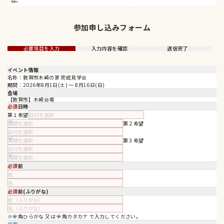
参加申し込みフォーム
必要項目を入力
入力内容を確認
送信完了
イベント情報
名称：敦賀市木崎の家 完成見学会
期間：2026年8月1日(土) 〜 8月16日(日)
会場
【敦賀市】木崎会場
必須
希望日時
第１希望
✕
第２希望
✕
第３希望
✕
必須
お名前
必須
お名前(ふりがな)
※全角ひらがな 又は 全角カタカナ で入力してください。