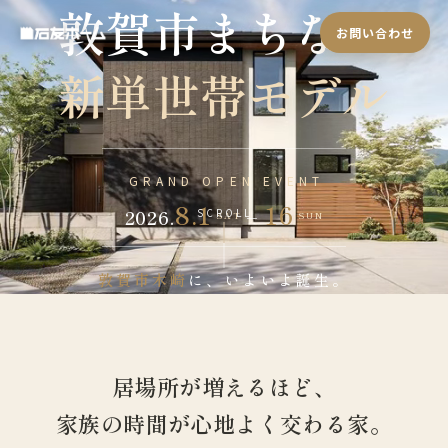
敦賀市まちなか
お問い合わせ
新単世帯モデル
GRAND OPEN EVENT
8.1
16
–
2026.
SCROLL
SAT
SUN
敦賀市木崎
に、いよいよ誕生。
居場所が増えるほど、
家族の時間が心地よく交わる家。